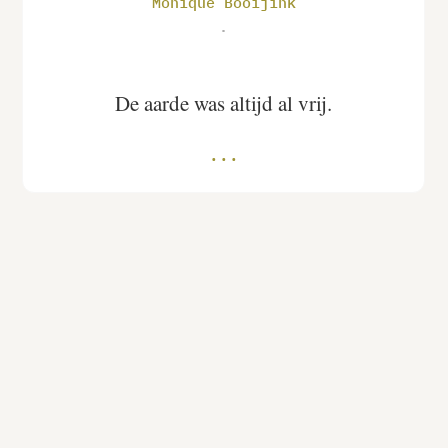
Monique Booijink
.
De aarde was altijd al vrij.
Instagram
Linkedin