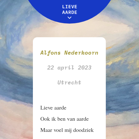
Leive Aarde
Workshops
MENU
Over ons
Alfons Nederkoorn
22 april 2023
Utrecht
Lieve aarde
Ook ik ben van aarde
Maar voel mij doodziek