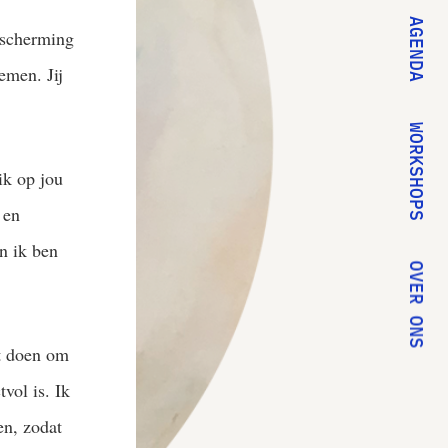
AGENDA
bescherming
emen. Jij
WORKSHOPS
ik op jou
 en
n ik ben
OVER ONS
st doen om
vol is. Ik
en, zodat