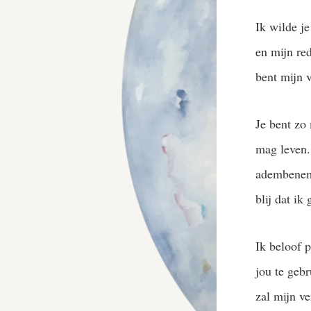
Ik wilde je
en mijn red
bent mijn 
Je bent zo
mag leven.
adembeneme
blij dat ik
Ik beloof 
jou te geb
zal mijn v