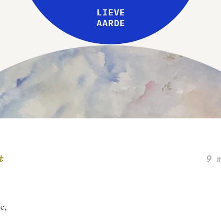
Leive Aarde
Workshops
Over ons
t
9 
e,