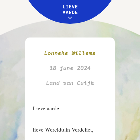
Leive Aarde
Workshops
MENU
Over ons
Lonneke Willems
18 june 2024
Land van Cuijk
Lieve aarde,
lieve Wereldtuin Verdeliet,